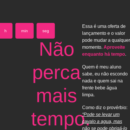
Essa é uma oferta de
h
min
seg
lançamento e o valor
pode mudar a qualquer
Não
momento.
Aproveite
enquanto há tempo
.
perca
Quem é meu aluno
sabe, eu não escondo
nada e quem sai na
mais
frente bebe água
limpa.
Como diz o provérbio:
tempo.
“Pode se levar um
cavalo a agua, mas
não se pode obrigá-lo