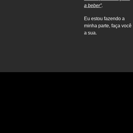
a beber”
.
Eu estou fazendo a
minha parte, faça você
a sua.