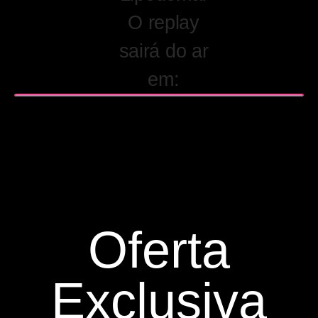
O replay
sairá do ar
em:
Oferta
Exclusiva