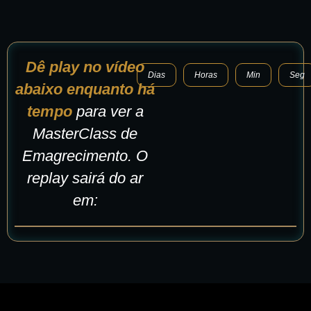
Dê play no vídeo
Dias
Horas
Min
Seg
abaixo enquanto há
tempo
para ver a
MasterClass de
Emagrecimento. O
replay sairá do ar
em: