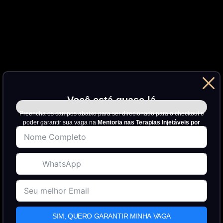
Você está quase lá
7%
Preencha os campos abaixo para ser direcionado para o checkout e
poder garantir sua vaga na
Mentoria nas Terapias Injetáveis por
Gabriel Almeida.
SIM, QUERO GARANTIR MINHA VAGA