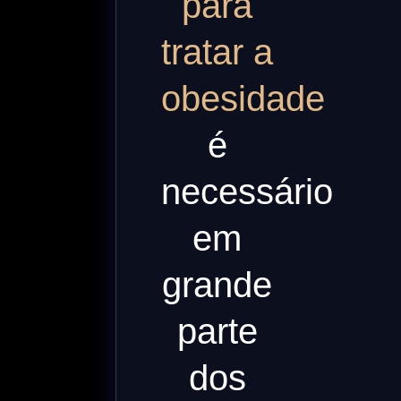
para
tratar a
obesidade
é
necessário
em
grande
parte
dos