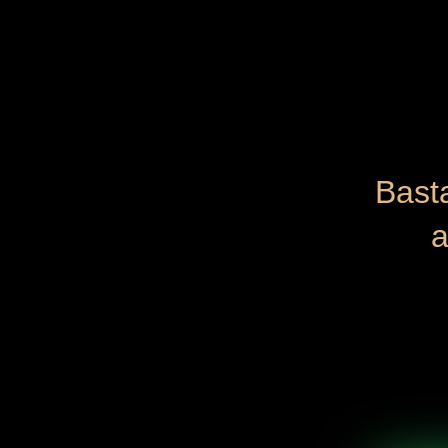
Basta
a