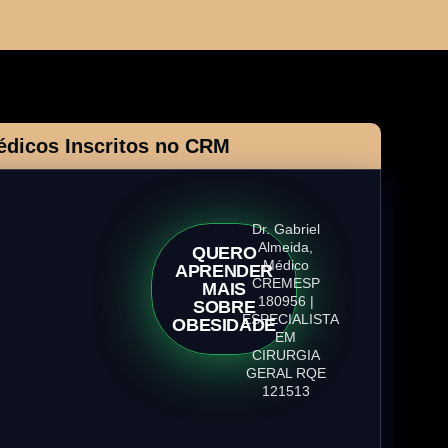
édicos Inscritos no CRM
Dr. Gabriel
Almeida,
QUERO
Médico
APRENDER
CREMESP
MAIS
180956 |
SOBRE
ESPECIALISTA
OBESIDADE
EM
CIRURGIA
GERAL RQE
121513