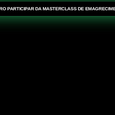
RO PARTICIPAR DA MASTERCLASS DE EMAGRECIM
Gratuito no Zoom
12 de MAIO, às 20h